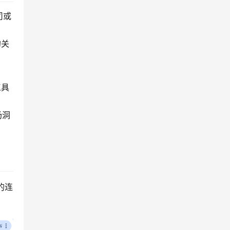
司或
的关
。
工具
场洞
的连