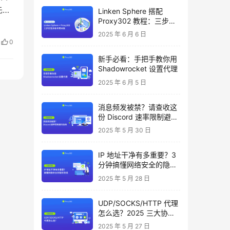
先。
Linken Sphere 搭配
Proxy302 教程：三步实
支
现多账号零关联
2025 年 6 月 6 日
必备
0
新手必看：手把手教你用
Shadowrocket 设置代理
2025 年 6 月 5 日
消息频发被禁？请查收这
份 Discord 速率限制避坑
指南
2025 年 5 月 30 日
IP 地址干净有多重要？3
分钟搞懂网络安全的隐形
防线
2025 年 5 月 28 日
UDP/SOCKS/HTTP 代理
怎么选？2025 三大协议
对比指南
2025 年 5 月 27 日