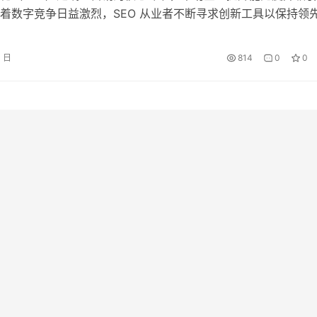
着数字竞争日益激烈，SEO 从业者不断寻求创新工具以保持领
EO 代理逐渐成为行业焦点。这种中介服务器通过隐藏 IP 地址、
问，优化了数据抓取、竞品分析等任务，成为高效 SEO 策略的
3 日
814
0
0
由 Proxy302 深入解析 S…