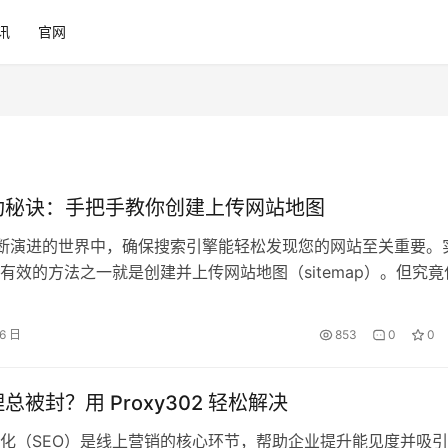
讯
官网
成功秘诀：手把手教你创建上传网站地图
 不断演进的世界中，确保搜索引擎能轻松发现您的网站至关重要。
有效的方法之一就是创建并上传网站地图（sitemap）。但究竟
图？为什么它如此重要？本文将深入探讨创建和上传网站地图的
 Proxy302 如何通过其全球 6500 万+IP 资源、全类型代理
16 日
853
0
0
模式提升您的 SEO 效果。 什么是网站地图？…
理总被封？用 Proxy302 轻松解决
化（SEO）是线上营销的核心环节，帮助企业提升能见度并吸