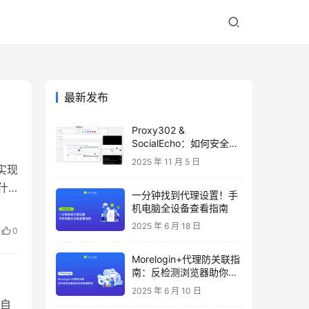
最新发布
Proxy302 &
SocialEcho：如何安全高
效地管理多个 Facebook
2025 年 11 月 5 日
实现
账号
什
一分钟找到代理设置！手
全
机电脑全设备查看指南
服务
2025 年 6 月 18 日
0
Morelogin+代理防关联指
南：反检测浏览器助你玩
转联盟营销
2025 年 6 月 10 日
引自